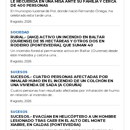
LE RECUERDA EN UNA MISA ANTE SU FAMILIA Y CERCA
DE 400 PERSONAS
El municipio lucense de Pol, donde nació Fernando Ónega, ha
celebrado esta tarde una...
8 agosto, 2026
SOCIEDAD
RURAL.- (AM2) ACTIVO UN INCENDIO EN BALTAR
(OURENSE) DE 95 HECTÁREAS Y OTROS DOS EN
RODEIRO (PONTEVEDRA), QUE SUMAN 40
Un incendio forestal permanece activo en Baltar (Ourense) desde
este mediodía y calcina una...
8 agosto, 2026
SUCESOS
SUCESOS.- CUATRO PERSONAS AFECTADAS POR
INHALAR HUMO EN EL INCENDIO DE UN COLCHÓN EN
UNA VIVIENDA DE SADA (A CORUÑA)
Cuatro personas han resultado afectadas por inhalación de humo
en relación al incendio de...
8 agosto, 2026
SUCESOS
SUCESOS.- EVACÚAN EN HELICÓPTERO A UN HOMBRE
LESIONADO TRAS CAER EN EL ALTO DEL MONTE
XIABRE, EN CALDAS (PONTEVEDRA)