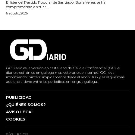
El líder del Partido Popular de Santiago, Borja Verea, se ha
comprometido a situar...
6 agosto, 2026
GCDiario es la versión en castellano de Galicia Confidencial (GC), el
diario electrónico en gallego más veterano de internet. GC lleva
informando ininterrumpidamente desde el año 2003 y es el que más
audiencia tiene entre los periódicos en lengua gallega.
PUBLICIDAD
¿QUIÉNES SOMOS?
AVISO LEGAL
COOKIES
SÍGUENOS