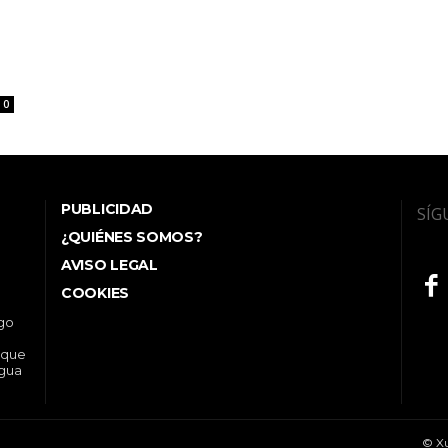
0
PUBLICIDAD
SÍG
¿QUIÉNES SOMOS?
AVISO LEGAL
COOKIES
ego
 que
ngua
© Xu