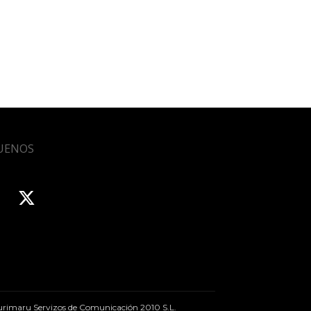
UENOS
rimaru Servizos de Comunicación 2010 S.L.