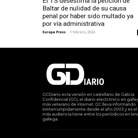
El TS desestima la petición de
Baltar de nulidad de su causa
penal por haber sido multado ya
por vía administrativa
Europa Press
-
1 febrero, 2024
GCDiario es la versión en castellano de Galicia
Confidencial (GC), el diario electrónico en gall
más veterano de internet. GC lleva informando
ininterrumpidamente desde el año 2003 y es el
más audiencia tiene entre los periódicos en le
gallega.