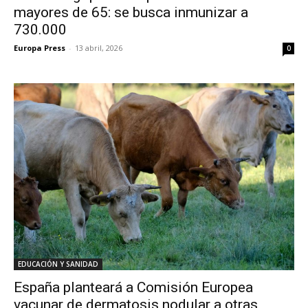
mayores de 65: se busca inmunizar a
730.000
Europa Press
-
13 abril, 2026
0
EDUCACIÓN Y SANIDAD
España planteará a Comisión Europea
vacunar de dermatosis nodular a otras