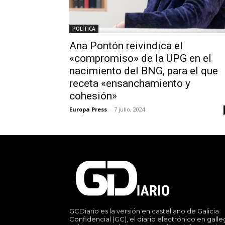
POLÍTICA
Ana Pontón reivindica el
«compromiso» de la UPG en el
nacimiento del BNG, para el que
receta «ensanchamiento y
cohesión»
Europa Press
-
7 julio, 2024
GCDiario es la versión en castellano de Galicia
Confidencial (GC), el diario electrónico en gall