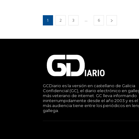
...
1
2
3
6
GCDiario es la versión en castellano de Galicia
Confidencial (GC), el diario electrónico en gall
más veterano de internet. GC lleva informando
ininterrumpidamente desde el año 2003 y es el
más audiencia tiene entre los periódicos en le
gallega.