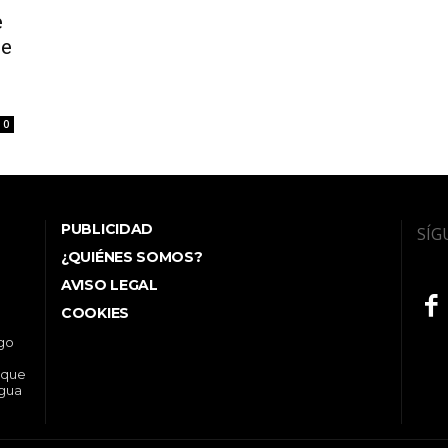
e
de
0
PUBLICIDAD
SÍG
¿QUIÉNES SOMOS?
AVISO LEGAL
COOKIES
ego
 que
ngua