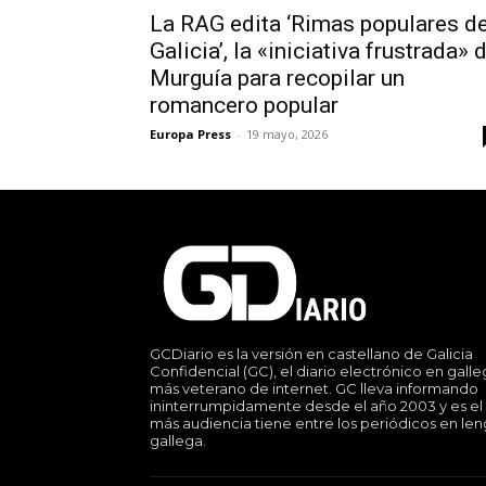
La RAG edita ‘Rimas populares d
Galicia’, la «iniciativa frustrada» 
Murguía para recopilar un
romancero popular
Europa Press
-
19 mayo, 2026
GCDiario es la versión en castellano de Galicia
Confidencial (GC), el diario electrónico en gall
más veterano de internet. GC lleva informando
ininterrumpidamente desde el año 2003 y es el
más audiencia tiene entre los periódicos en le
gallega.