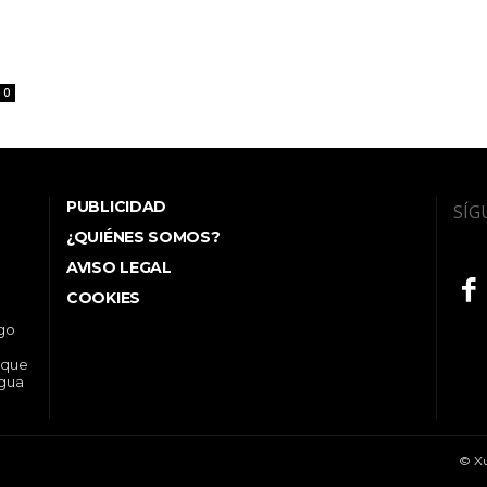
0
PUBLICIDAD
SÍG
¿QUIÉNES SOMOS?
AVISO LEGAL
COOKIES
ego
 que
ngua
© Xu