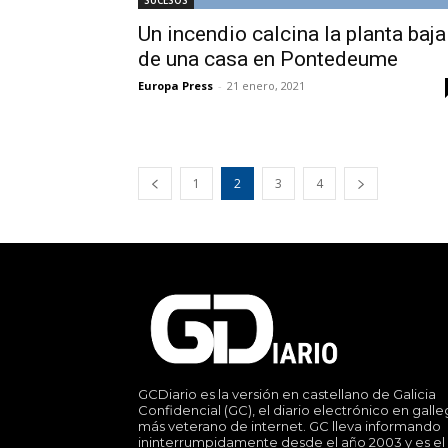
Un incendio calcina la planta baja
de una casa en Pontedeume
Europa Press
-
21 enero, 2021
1
2
3
4
GCDiario es la versión en castellano de Galicia
Confidencial (GC), el diario electrónico en gall
más veterano de internet. GC lleva informando
ininterrumpidamente desde el año 2003 y es el