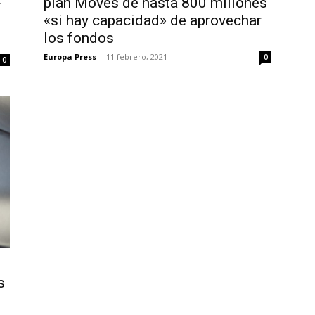
plan Moves de hasta 800 millones
r
«si hay capacidad» de aprovechar
los fondos
Europa Press
-
11 febrero, 2021
0
0
s