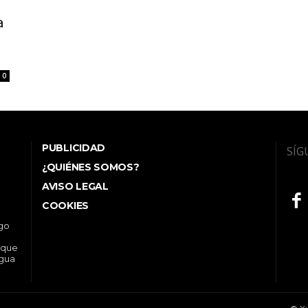
a
0
PUBLICIDAD
SÍG
¿QUIÉNES SOMOS?
AVISO LEGAL
COOKIES
ego
 que
ngua