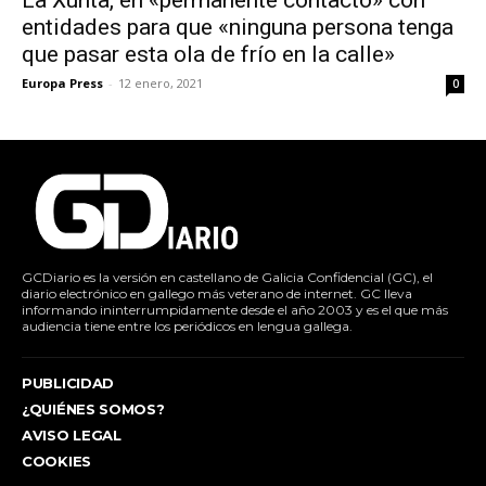
La Xunta, en «permanente contacto» con
entidades para que «ninguna persona tenga
que pasar esta ola de frío en la calle»
Europa Press
-
12 enero, 2021
0
GCDiario es la versión en castellano de Galicia Confidencial (GC), el
diario electrónico en gallego más veterano de internet. GC lleva
informando ininterrumpidamente desde el año 2003 y es el que más
audiencia tiene entre los periódicos en lengua gallega.
PUBLICIDAD
¿QUIÉNES SOMOS?
AVISO LEGAL
COOKIES