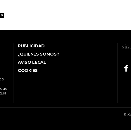
0
PUBLICIDAD
SÍG
¿QUIÉNES SOMOS?
AVISO LEGAL
COOKIES
ego
 que
ngua
© Xu