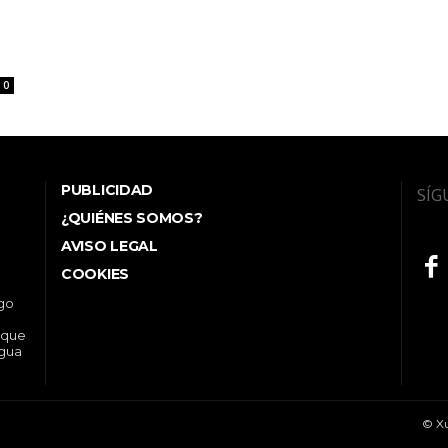
0
PUBLICIDAD
SÍG
¿QUIÉNES SOMOS?
AVISO LEGAL
COOKIES
ego
 que
ngua
© Xu