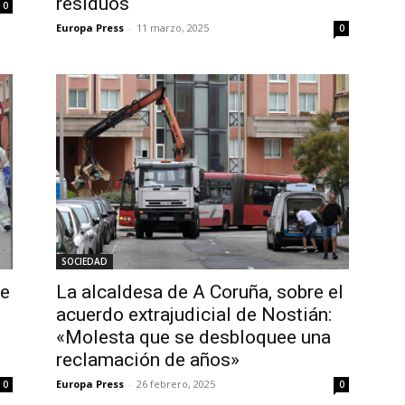
residuos
0
Europa Press
-
11 marzo, 2025
0
SOCIEDAD
te
La alcaldesa de A Coruña, sobre el
acuerdo extrajudicial de Nostián:
«Molesta que se desbloquee una
reclamación de años»
Europa Press
-
26 febrero, 2025
0
0