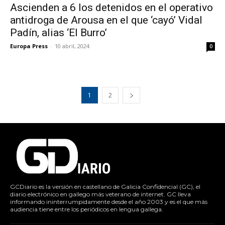
Ascienden a 6 los detenidos en el operativo
antidroga de Arousa en el que ‘cayó’ Vidal
Padín, alias ‘El Burro’
Europa Press
-
10 abril, 2024
0
1
2
GCDiario es la versión en castellano de Galicia Confidencial (GC), el
diario electrónico en gallego más veterano de internet. GC lleva
informando ininterrumpidamente desde el año 2003 y es el que más
audiencia tiene entre los periódicos en lengua gallega.