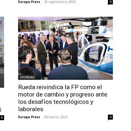
Europa Press
-
30 septiembre, 2025
0
SOCIEDAD
Rueda reivindica la FP como el
motor de cambio y progreso ante
los desafíos tecnológicos y
laborales
G
Europa Press
-
26 marzo, 2025
0
0