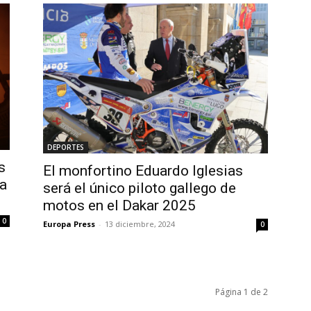
DEPORTES
s
El monfortino Eduardo Iglesias
 a
será el único piloto gallego de
motos en el Dakar 2025
0
Europa Press
-
13 diciembre, 2024
0
Página 1 de 2