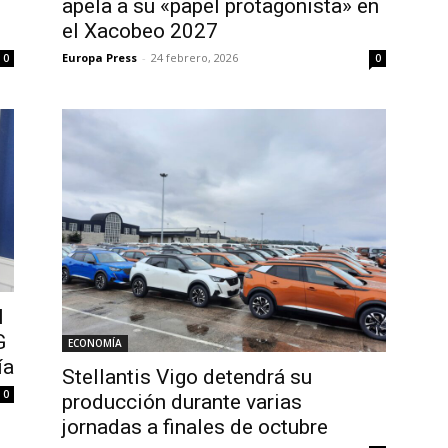
apela a su «papel protagonista» en
el Xacobeo 2027
Europa Press
-
24 febrero, 2026
0
0
l
G
ECONOMÍA
ía
Stellantis Vigo detendrá su
0
producción durante varias
jornadas a finales de octubre