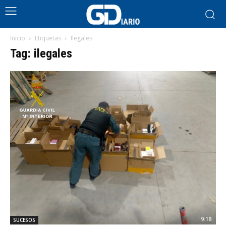
Inicio
Etiquetas
Ilegales
Tag: ilegales
SUCESOS