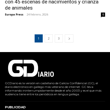
con 45 escenas de nacimientos y crianza
de animales
Europa Press
-
24 febrero, 2026
0
1
2
3
GCDiario es la versión en castellano de Galicia Confidencial (GC), el
diario electrónico en gallego más veterano de internet. GC lleva
informando ininterrumpidamente desde el año 2003 y es el que más
audiencia tiene entre los periódicos en lengua gallega.
PUBLICIDAD