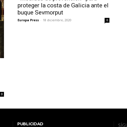
proteger la costa de Galicia ante el
buque Sevmorput
Europa Press
-
18 diciembre, 2020
0
e
0
PUBLICIDAD
SÍG