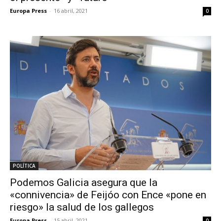
Europa Press
-
16 abril, 2021
0
POLÍTICA
Podemos Galicia asegura que la
«connivencia» de Feijóo con Ence «pone en
riesgo» la salud de los gallegos
Europa Press
-
15 abril, 2021
0