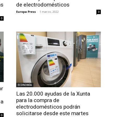
ás
de electrodomésticos
Europa Press
-
1 marzo, 2022
0
0
ECONOMÍA
or
Las 20.000 ayudas de la Xunta
para la compra de
da
electrodomésticos podrán
solicitarse desde este martes
0