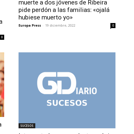
muerte a dos jóvenes de Ribeira
pide perdón a las familias: «ojalá
hubiese muerto yo»
a
Europa Press
-
19 diciembre, 2022
0
0
a
SUCESOS