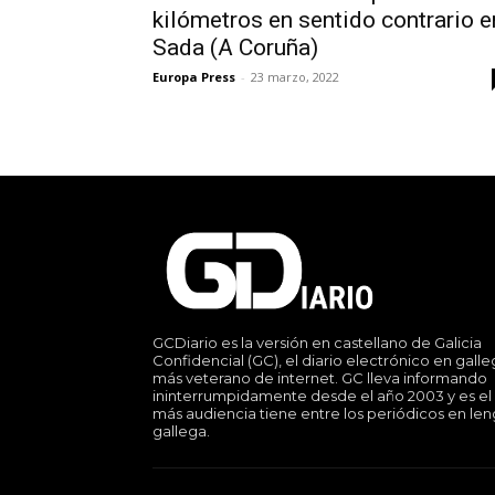
kilómetros en sentido contrario e
Sada (A Coruña)
Europa Press
-
23 marzo, 2022
GCDiario es la versión en castellano de Galicia
Confidencial (GC), el diario electrónico en gall
más veterano de internet. GC lleva informando
ininterrumpidamente desde el año 2003 y es el
más audiencia tiene entre los periódicos en le
gallega.