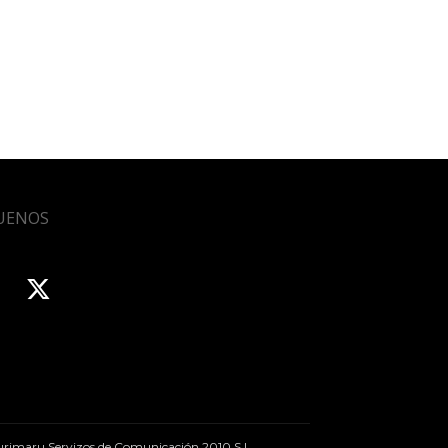
UENOS
rimaru Servizos de Comunicación 2010 S.L.