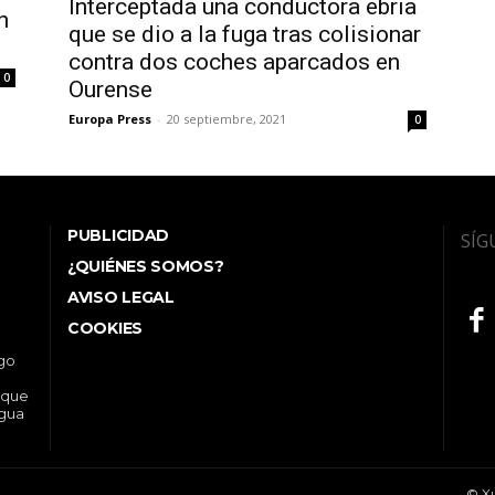
Interceptada una conductora ebria
n
que se dio a la fuga tras colisionar
contra dos coches aparcados en
0
Ourense
Europa Press
-
20 septiembre, 2021
0
PUBLICIDAD
SÍG
¿QUIÉNES SOMOS?
AVISO LEGAL
COOKIES
ego
 que
ngua
© Xu