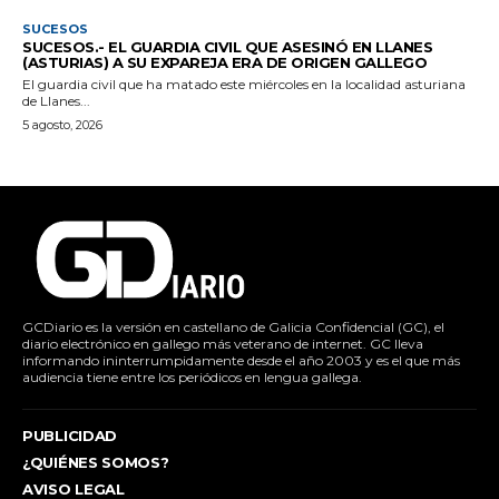
SUCESOS
SUCESOS.- EL GUARDIA CIVIL QUE ASESINÓ EN LLANES
(ASTURIAS) A SU EXPAREJA ERA DE ORIGEN GALLEGO
El guardia civil que ha matado este miércoles en la localidad asturiana
de Llanes...
5 agosto, 2026
GCDiario es la versión en castellano de Galicia Confidencial (GC), el
diario electrónico en gallego más veterano de internet. GC lleva
informando ininterrumpidamente desde el año 2003 y es el que más
audiencia tiene entre los periódicos en lengua gallega.
PUBLICIDAD
¿QUIÉNES SOMOS?
AVISO LEGAL