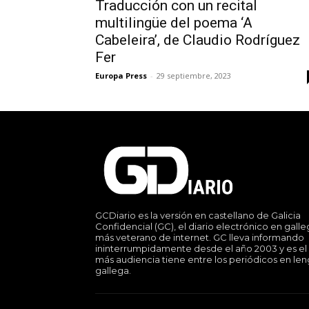
Traducción con un recital
multilingüe del poema ‘A
Cabeleira’, de Claudio Rodríguez
Fer
Europa Press
-
29 septiembre, 2023
GCDiario es la versión en castellano de Galicia
Confidencial (GC), el diario electrónico en gall
más veterano de internet. GC lleva informando
ininterrumpidamente desde el año 2003 y es el
más audiencia tiene entre los periódicos en le
gallega.