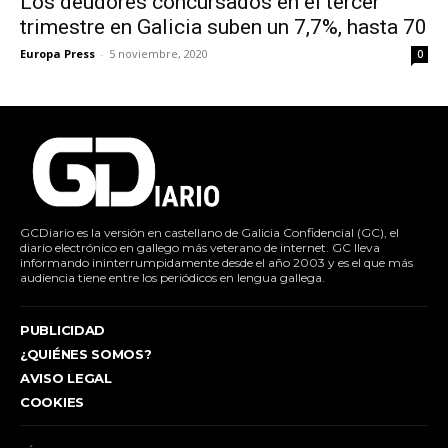
Los deudores concursados en el tercer
trimestre en Galicia suben un 7,7%, hasta 70
Europa Press
-
5 noviembre, 2020
0
GCDiario es la versión en castellano de Galicia Confidencial (GC), el
diario electrónico en gallego más veterano de internet. GC lleva
informando ininterrumpidamente desde el año 2003 y es el que más
audiencia tiene entre los periódicos en lengua gallega.
PUBLICIDAD
¿QUIÉNES SOMOS?
AVISO LEGAL
COOKIES