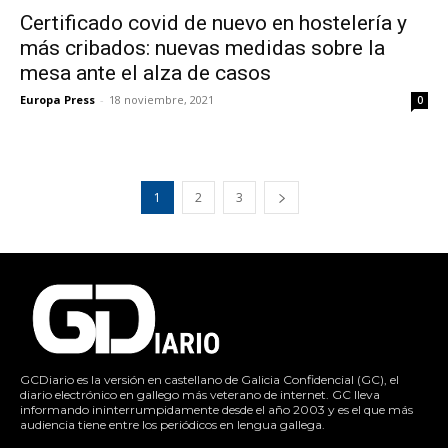
Certificado covid de nuevo en hostelería y
más cribados: nuevas medidas sobre la
mesa ante el alza de casos
Europa Press
-
18 noviembre, 2021
0
1
2
3
GCDiario es la versión en castellano de Galicia Confidencial (GC), el
diario electrónico en gallego más veterano de internet. GC lleva
informando ininterrumpidamente desde el año 2003 y es el que más
audiencia tiene entre los periódicos en lengua gallega.