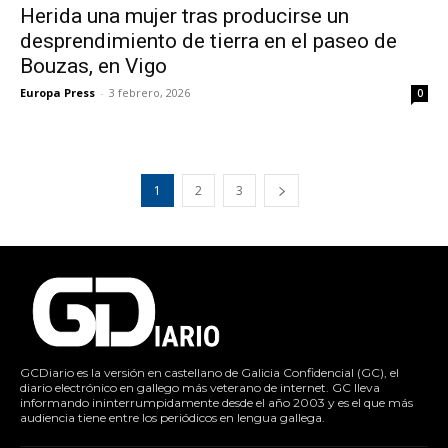
Herida una mujer tras producirse un
desprendimiento de tierra en el paseo de
Bouzas, en Vigo
Europa Press
-
3 febrero, 2026
0
1
2
3
GCDiario es la versión en castellano de Galicia Confidencial (GC), el
diario electrónico en gallego más veterano de internet. GC lleva
informando ininterrumpidamente desde el año 2003 y es el que más
audiencia tiene entre los periódicos en lengua gallega.