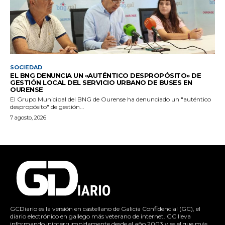
SOCIEDAD
EL BNG DENUNCIA UN «AUTÉNTICO DESPROPÓSITO» DE
GESTIÓN LOCAL DEL SERVICIO URBANO DE BUSES EN
OURENSE
El Grupo Municipal del BNG de Ourense ha denunciado un "auténtico
despropósito" de gestión...
7 agosto, 2026
GCDiario es la versión en castellano de Galicia Confidencial (GC), el
diario electrónico en gallego más veterano de internet. GC lleva
informando ininterrumpidamente desde el año 2003 y es el que más