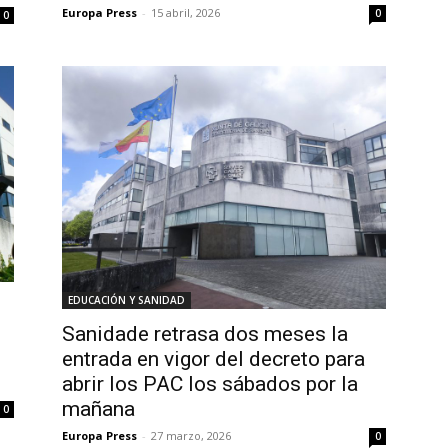
Europa Press
-
15 abril, 2026
0
0
EDUCACIÓN Y SANIDAD
Sanidade retrasa dos meses la
entrada en vigor del decreto para
abrir los PAC los sábados por la
mañana
0
Europa Press
-
27 marzo, 2026
0