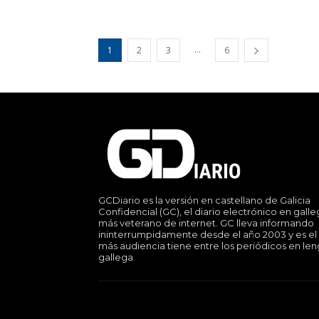
...
1
2
3
6
GCDiario es la versión en castellano de Galicia
Confidencial (GC), el diario electrónico en gall
más veterano de internet. GC lleva informando
ininterrumpidamente desde el año 2003 y es el
más audiencia tiene entre los periódicos en le
gallega.