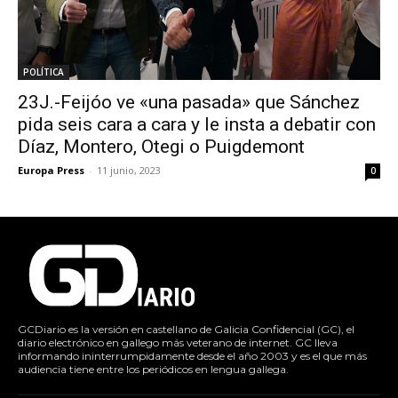
POLÍTICA
23J.-Feijóo ve «una pasada» que Sánchez
pida seis cara a cara y le insta a debatir con
Díaz, Montero, Otegi o Puigdemont
Europa Press
-
11 junio, 2023
0
GCDiario es la versión en castellano de Galicia Confidencial (GC), el
diario electrónico en gallego más veterano de internet. GC lleva
informando ininterrumpidamente desde el año 2003 y es el que más
audiencia tiene entre los periódicos en lengua gallega.