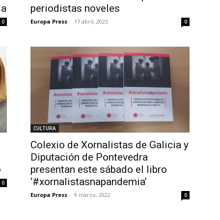
da
periodistas noveles
Europa Press
-
17 abril, 2023
0
0
CULTURA
Colexio de Xornalistas de Galicia y
Diputación de Pontevedra
o
presentan este sábado el libro
‘#xornalistasnapandemia’
0
Europa Press
-
9 marzo, 2022
0