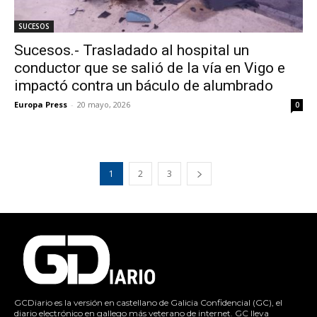
SUCESOS
Sucesos.- Trasladado al hospital un
conductor que se salió de la vía en Vigo e
impactó contra un báculo de alumbrado
Europa Press
-
20 mayo, 2026
0
1
2
3
GCDiario es la versión en castellano de Galicia Confidencial (GC), el
diario electrónico en gallego más veterano de internet. GC lleva