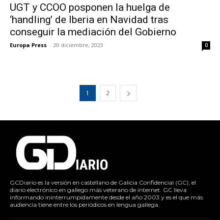
UGT y CCOO posponen la huelga de
‘handling’ de Iberia en Navidad tras
conseguir la mediación del Gobierno
Europa Press
-
20 diciembre, 2023
0
1
2
GCDiario es la versión en castellano de Galicia Confidencial (GC), el
diario electrónico en gallego más veterano de internet. GC lleva
informando ininterrumpidamente desde el año 2003 y es el que más
audiencia tiene entre los periódicos en lengua gallega.