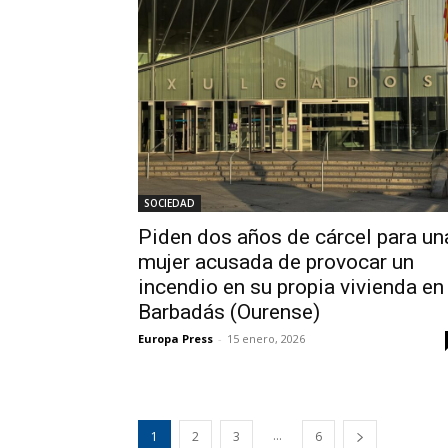
SOCIEDAD
Piden dos años de cárcel para un
mujer acusada de provocar un
incendio en su propia vivienda en
Barbadás (Ourense)
Europa Press
-
15 enero, 2026
...
1
2
3
6