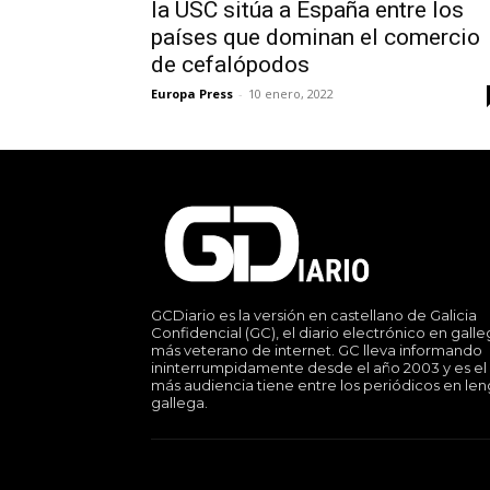
la USC sitúa a España entre los
países que dominan el comercio
de cefalópodos
Europa Press
-
10 enero, 2022
GCDiario es la versión en castellano de Galicia
Confidencial (GC), el diario electrónico en gall
más veterano de internet. GC lleva informando
ininterrumpidamente desde el año 2003 y es el
más audiencia tiene entre los periódicos en le
gallega.