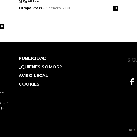
Europa Press
-
17 enero, 2020
0
0
PUBLICIDAD
SÍG
¿QUIÉNES SOMOS?
AVISO LEGAL
COOKIES
ego
 que
ngua
© Xu