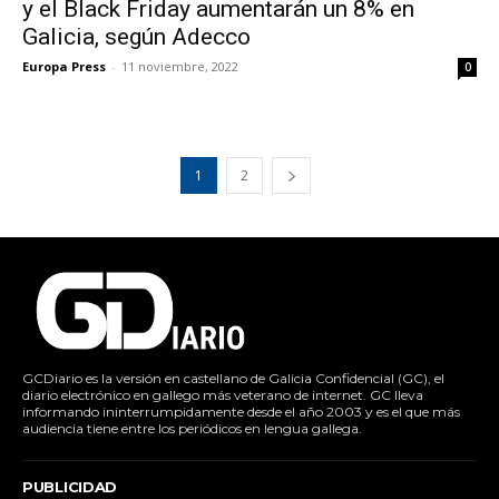
y el Black Friday aumentarán un 8% en
Galicia, según Adecco
Europa Press
-
11 noviembre, 2022
0
1
2
GCDiario es la versión en castellano de Galicia Confidencial (GC), el
diario electrónico en gallego más veterano de internet. GC lleva
informando ininterrumpidamente desde el año 2003 y es el que más
audiencia tiene entre los periódicos en lengua gallega.
PUBLICIDAD