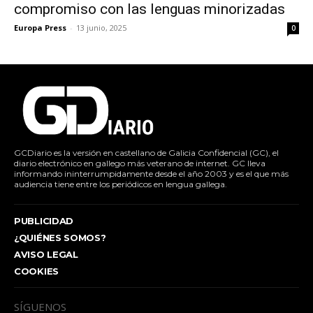
compromiso con las lenguas minorizadas
Europa Press
-
13 junio, 2025
0
GCDiario es la versión en castellano de Galicia Confidencial (GC), el
diario electrónico en gallego más veterano de internet. GC lleva
informando ininterrumpidamente desde el año 2003 y es el que más
audiencia tiene entre los periódicos en lengua gallega.
PUBLICIDAD
¿QUIÉNES SOMOS?
AVISO LEGAL
COOKIES
SÍGUENOS