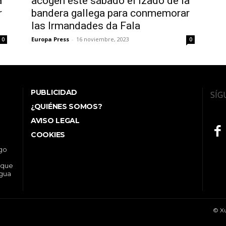
a
acogen este sábado el izado de la
r
bandera gallega para conmemorar
las Irmandades da Fala
Europa Press
-
16 noviembre, 2023
0
0
PUBLICIDAD
SÍG
¿QUIÉNES SOMOS?
AVISO LEGAL
COOKIES
ego
 que
ngua
© Xu