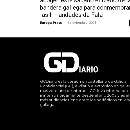
acogen este sábado el izado de l
bandera gallega para conmemora
las Irmandades da Fala
Europa Press
-
16 noviembre, 2023
GCDiario es la versión en castellano de Galicia
Confidencial (GC), el diario electrónico en gall
más veterano de internet. GC lleva informando
ininterrumpidamente desde el año 2003 y es el
más audiencia tiene entre los periódicos en le
gallega.