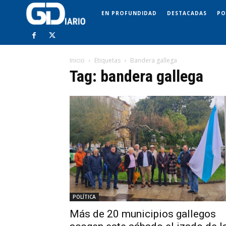
EN PROFUNDIDAD
DESTACADAS
PO
Inicio
Etiquetas
Bandera gallega
Tag: bandera gallega
POLÍTICA
Más de 20 municipios gallegos