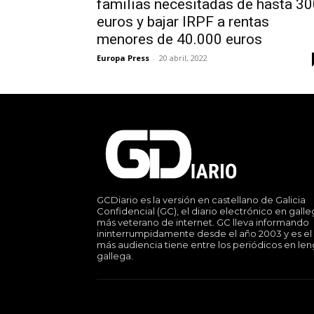
familias necesitadas de hasta 3
euros y bajar IRPF a rentas
menores de 40.000 euros
Europa Press
-
20 abril, 2022
GCDiario es la versión en castellano de Galicia
Confidencial (GC), el diario electrónico en gall
más veterano de internet. GC lleva informando
ininterrumpidamente desde el año 2003 y es el
más audiencia tiene entre los periódicos en le
gallega.