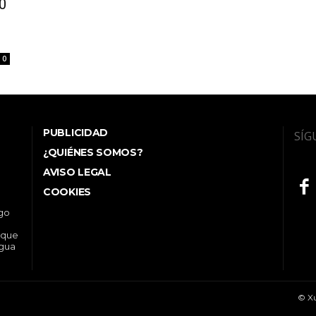
00
0
PUBLICIDAD
SÍG
¿QUIÉNES SOMOS?
AVISO LEGAL
COOKIES
ego
 que
ngua
© Xu