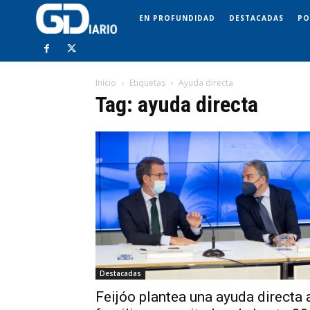
EN PROFUNDIDAD
DESTACADAS
PO
Inicio
Etiquetas
Ayuda directa
Tag: ayuda directa
Destacadas
Feijóo plantea una ayuda directa 