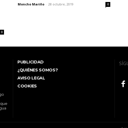
Moncho Mariño
-
28 octubre, 2019
0
0
PUBLICIDAD
SÍG
¿QUIÉNES SOMOS?
AVISO LEGAL
COOKIES
ego
 que
ngua