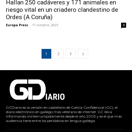
Hallan 250 cadáveres y 171 animales en
riesgo vital en un criadero clandestino de
Ordes (A Coruña)
Europa Press
-
11 octubre, 2025
0
1
2
3
GCDiario es la versión en castellano de Galicia Confidencial (GC), el
diario electrónico en gallego más veterano de internet. GC lleva
informando ininterrumpidamente desde el año 2003 y es el que más
audiencia tiene entre los periódicos en lengua gallega.