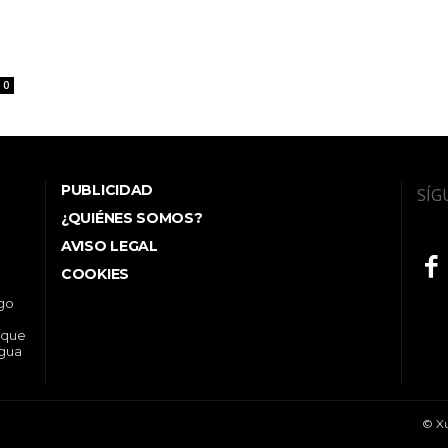
0
PUBLICIDAD
SÍG
¿QUIÉNES SOMOS?
AVISO LEGAL
COOKIES
ego
 que
ngua
© Xu