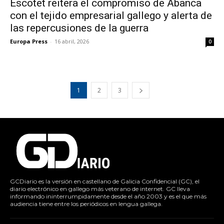
Escotet reitera el compromiso de Abanca
con el tejido empresarial gallego y alerta de
las repercusiones de la guerra
Europa Press
-
16 abril, 2026
0
1
2
3
GCDiario es la versión en castellano de Galicia Confidencial (GC), el
diario electrónico en gallego más veterano de internet. GC lleva
informando ininterrumpidamente desde el año 2003 y es el que más
audiencia tiene entre los periódicos en lengua gallega.