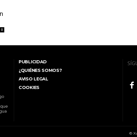
ón
0
PUBLICIDAD
SÍG
¿QUIÉNES SOMOS?
AVISO LEGAL
COOKIES
ego
 que
ngua
© Xu