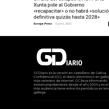
Xunta pide al Gobierno
«recapacitar» o no habrá «soluci
definitiva quizás hasta 2028»
Europa Press
-
6 junio, 2023
GCDiario es la versión en castellano de Galicia
Confidencial (GC), el diario electrónico en gall
más veterano de internet. GC lleva informando
ininterrumpidamente desde el año 2003 y es el
más audiencia tiene entre los periódicos en le
gallega.