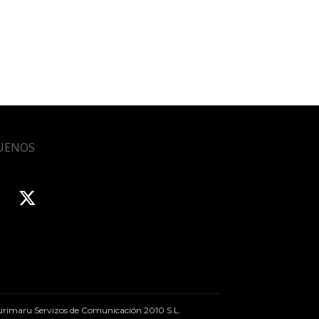
UENOS
rimaru Servizos de Comunicación 2010 S.L.