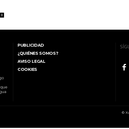
0
PUBLICIDAD
SÍG
¿QUIÉNES SOMOS?
AVISO LEGAL
COOKIES
ego
 que
ngua
© Xu