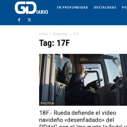
EN PROFUNDIDAD
DESTACADAS
PO
Inicio
Etiquetas
17F
Tag: 17F
POLÍTICA
18F.- Rueda defiende el vídeo
navideño «desenfadado» del
PPdeG con el ‘me gusta la fruta’ y