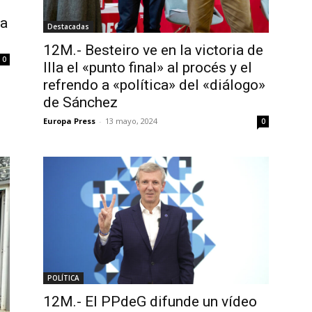
ra
Destacadas
12M.- Besteiro ve en la victoria de
0
Illa el «punto final» al procés y el
refrendo a «política» del «diálogo»
de Sánchez
Europa Press
-
13 mayo, 2024
0
POLÍTICA
12M.- El PPdeG difunde un vídeo