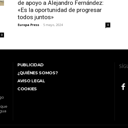
de apoyo a Alejandro Fernández:
«Es la oportunidad de progresar
todos juntos»
Europa Press
-
5 mayo, 2024
0
0
PUBLICIDAD
SÍG
¿QUIÉNES SOMOS?
AVISO LEGAL
COOKIES
ego
 que
ngua