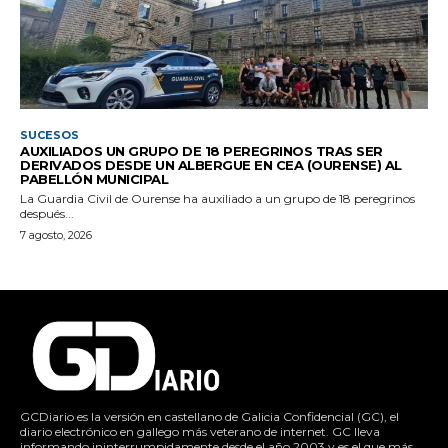
SUCESOS
AUXILIADOS UN GRUPO DE 18 PEREGRINOS TRAS SER
DERIVADOS DESDE UN ALBERGUE EN CEA (OURENSE) AL
PABELLÓN MUNICIPAL
La Guardia Civil de Ourense ha auxiliado a un grupo de 18 peregrinos
después...
7 agosto, 2026
GCDiario es la versión en castellano de Galicia Confidencial (GC), el
diario electrónico en gallego más veterano de internet. GC lleva
informando ininterrumpidamente desde el año 2003 y es el que más