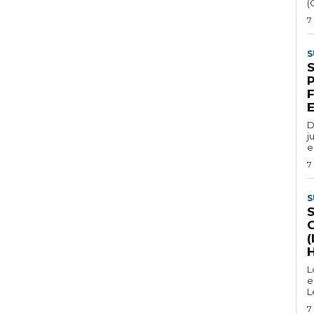
(
7
S
D
j
e
7
S
(
L
e
L
7