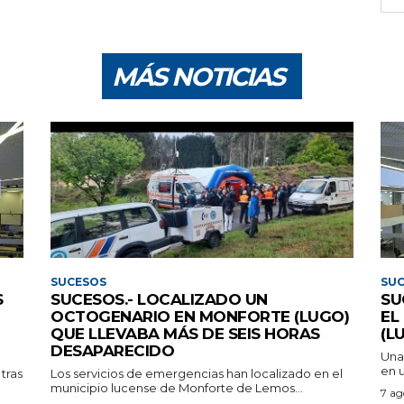
MÁS NOTICIAS
SUCESOS
SU
S
SUCESOS.- LOCALIZADO UN
SU
OCTOGENARIO EN MONFORTE (LUGO)
EL
QUE LLEVABA MÁS DE SEIS HORAS
(L
DESAPARECIDO
Una
en u
tras
Los servicios de emergencias han localizado en el
municipio lucense de Monforte de Lemos...
7 ag