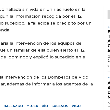
 hallada sin vida en un riachuelo en la
ún la información recogida por el 112
lo sucedido, la fallecida se precipitó por un
E
enda.
saria la intervención de los equipos de
G
ue un familiar de ella quien alertó al 112
5
s del domingo y explicó lo sucedido en el
G
5
7
tó la intervención de los Bomberos de Vigo
E
gar, además de informar a los agentes de la
l.
A
A
HALLAZGO
MUJER
RÍO
SUCESOS
VIGO
C