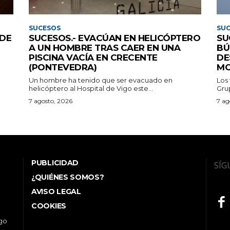
SUCESOS
SU
 DE
SUCESOS.- EVACÚAN EN HELICÓPTERO
SU
A UN HOMBRE TRAS CAER EN UNA
BÚ
PISCINA VACÍA EN CRECENTE
DE
(PONTEVEDRA)
MO
Un hombre ha tenido que ser evacuado en
Los
helicóptero al Hospital de Vigo este...
Grup
7 agosto, 2026
7 ag
PUBLICIDAD
SÍG
¿QUIÉNES SOMOS?
AVISO LEGAL
COOKIES
ego