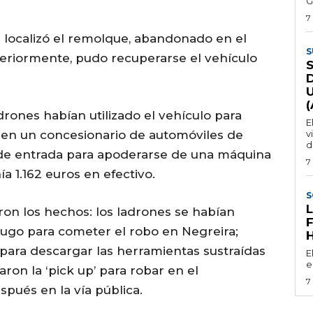
G
7
l localizó el remolque, abandonado en el
S
teriormente, pudo recuperarse el vehículo
adrones habían utilizado el vehículo para
E
, en un concesionario de automóviles de
v
d
 de entrada para apoderarse de una máquina
7
 1.162 euros en efectivo.
S
ron los hechos: los ladrones se habían
Lugo para cometer el robo en Negreira;
’ para descargar las herramientas sustraídas
E
e
ron la ‘pick up’ para robar en el
7
pués en la vía pública.