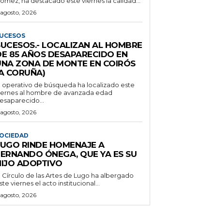
ómez, ha destacado este viernes la calidad...
 agosto, 2026
UCESOS
SUCESOS.- LOCALIZAN AL HOMBRE
DE 85 AÑOS DESAPARECIDO EN
UNA ZONA DE MONTE EN COIRÓS
(A CORUÑA)
l operativo de búsqueda ha localizado este
iernes al hombre de avanzada edad
esaparecido...
 agosto, 2026
OCIEDAD
LUGO RINDE HOMENAJE A
FERNANDO ÓNEGA, QUE YA ES SU
HIJO ADOPTIVO
l Círculo de las Artes de Lugo ha albergado
ste viernes el acto institucional...
 agosto, 2026