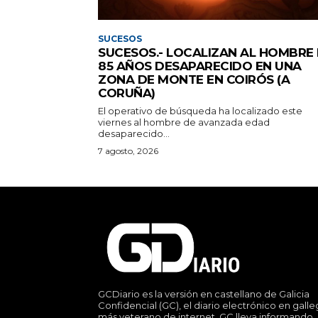
SUCESOS
SUCESOS.- LOCALIZAN AL HOMBRE
85 AÑOS DESAPARECIDO EN UNA
ZONA DE MONTE EN COIRÓS (A
CORUÑA)
El operativo de búsqueda ha localizado este
viernes al hombre de avanzada edad
desaparecido...
7 agosto, 2026
GCDiario es la versión en castellano de Galicia
Confidencial (GC), el diario electrónico en gall
más veterano de internet. GC lleva informando